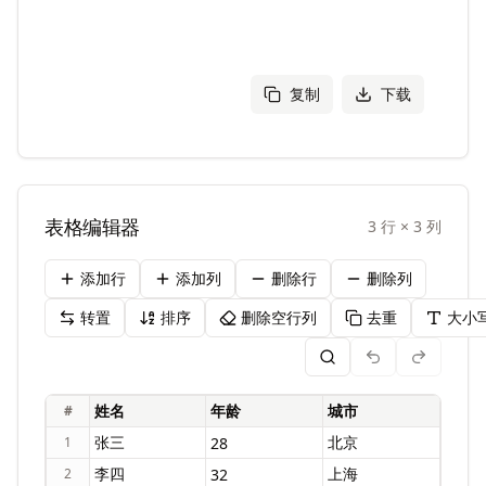
复制
下载
表格编辑器
3
行
×
3
列
添加行
添加列
删除行
删除列
转置
排序
删除空行列
去重
大小
#
1
2