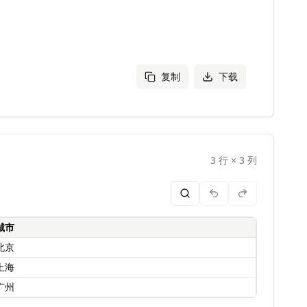
复制
下载
3
行
×
3
列