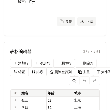
复制
下载
表格编辑器
3
行
×
3
列
添加行
添加列
删除行
删除列
转置
排序
删除空行列
去重
大小
#
1
2