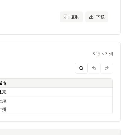
复制
下载
3
行
×
3
列