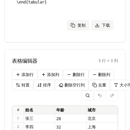
复制
下载
表格编辑器
3
行
×
3
列
添加行
添加列
删除行
删除列
转置
排序
删除空行列
去重
大小
#
1
2